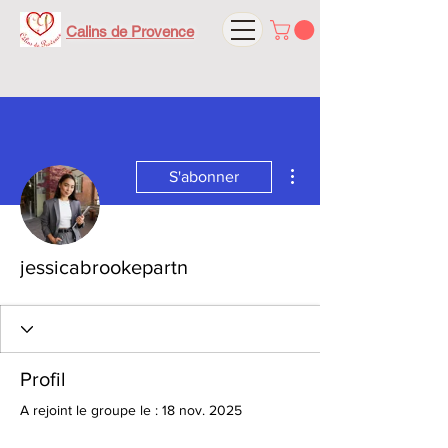
Calins de Provence
Plus d'actions
S'abonner
jessicabrookepartn
Profil
A rejoint le groupe le : 18 nov. 2025