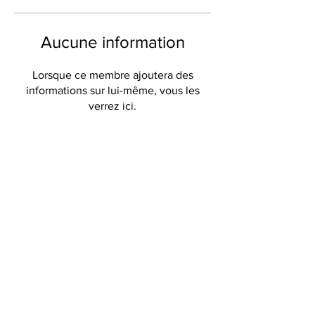
Aucune information
Lorsque ce membre ajoutera des
informations sur lui-même, vous les
verrez ici.
Câlins de Provence
316 Avenue de Verdun
83600 Fréjus
FRANCE
mail:
calinsdeprovence@libertysurf.fr
Do Not Sell My Personal Information