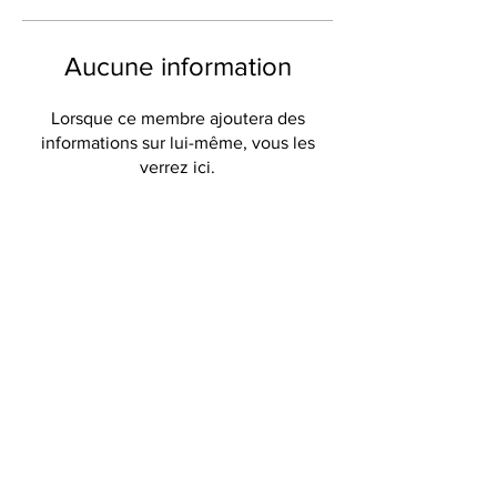
Aucune information
Lorsque ce membre ajoutera des
informations sur lui-même, vous les
verrez ici.
Câlins de Provence
316 Avenue de Verdun
83600 Fréjus
FRANCE
mail:
calinsdeprovence@libertysurf.fr
Do Not Sell My Personal Information