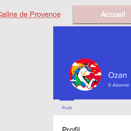
alins de Provence
Accueil
Ozan
0
Abonné
Profil
Profil