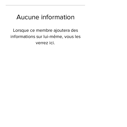
Aucune information
Lorsque ce membre ajoutera des
informations sur lui-même, vous les
verrez ici.
Câlins de Provence
316 Avenue de Verdun
83600 Fréjus
FRANCE
mail:
calinsdeprovence@libertysurf.fr
Do Not Sell My Personal Information