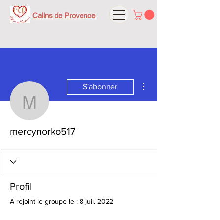
Calins de Provence
Plus d'actions
S'abonner
mercynorko517
mercynorko517
Profil
A rejoint le groupe le : 8 juil. 2022