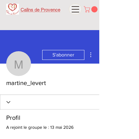
Calins de Provence
Plus d'actions
S'abonner
martine_levert
martine_levert
Profil
A rejoint le groupe le : 13 mai 2026