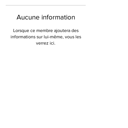
Aucune information
Lorsque ce membre ajoutera des
informations sur lui-même, vous les
verrez ici.
Câlins de Provence
316 Avenue de Verdun
83600 Fréjus
FRANCE
mail:
calinsdeprovence@libertysurf.fr
Do Not Sell My Personal Information