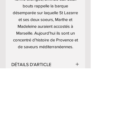
bouts rappelle la barque
désemparée sur laquelle St Lazarre
et ses deux soeurs, Marthe et
Madeleine auraient accostés à
Marseille. Aujourd’hui ils sont un
concentré d’histoire de Provence et
de saveurs méditerranéennes.
DÉTAILS D'ARTICLE
Ingrédients:
farine de
blé
,
sucre
INFORMATIONS DE LIVRAISON
semoule
, huile
d'arachide,
grains
d'anis (1,42%) [anis entier], poudre à
Les sachets de biscuits
lever (diphosphate disodique,
Prix au Kg: 16.46€
sont conditionnés dans des cartons.
carbonate acide de sodium, amidon),
Livraison en France métropolitaine
blancs d'
oeufs
.
avec Colissimo (directement dans
votre boîte aux lettres) mais également
Informations nutritionnelles (pour
par Mondial Relay (point relais près de
MENU
100g):
énergie: 1296Kj/306 kcal;
chez vous).