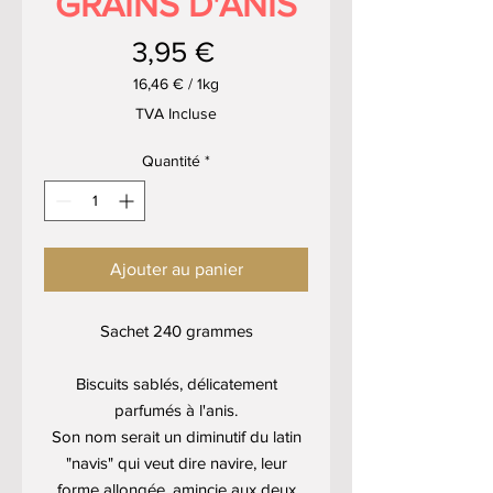
GRAINS D'ANIS
Prix
3,95 €
16,46 €
/
1kg
16,46 €
TVA Incluse
pour
1
Quantité
*
Kilogramme
Ajouter au panier
Sachet 240 grammes
Biscuits sablés, délicatement
parfumés à l'anis.
Son nom serait un diminutif du latin
"navis" qui veut dire navire, leur
forme allongée, amincie aux deux